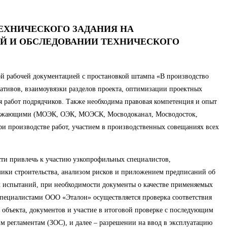
ЕХНИЧЕСКОГО ЗАДАНИЯ НА
ИЙ И ОБСЛЕДОВАНИИ ТЕХНИЧЕСКОГО
ой рабочей документацией с простановкой штампа «В производство
ативов, взаимоувязки разделов проекта, оптимизации проектных
я работ подрядчиков. Также необходима правовая компетенция и опыт
абжающими (МОЭК, ОЭК, МОЭСК, Мосводоканал, Мосводосток,
и производстве работ, участием в производственных совещаниях всех
ости привлечь к участию узкопрофильных специалистов,
амики строительства, анализом рисков и приложением предписаний об
х испытаний, при необходимости документы о качестве применяемых
специалистами ООО «Эталон» осуществляется проверка соответствия
 объекта, документов и участие в итоговой проверке с последующим
м регламентам (ЗОС), и далее – разрешении на ввод в эксплуатацию