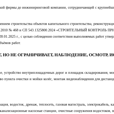
ской фирмы до инжиниринговой компании, сотрудничающей с крупнейш
нием строительства объектов капитального строительства, реконструкц
 от 21.06.2010 № 468 и СП 543.1325800.2024 «СТРОИТЕЛЬНЫЙ КОН
025 г., с целью соблюдения соответствия выполняемых работ утвер
объёмов работ.
 НО НЕ ОГРАНИЧИВАЕТ, НАБЛЮДЕНИЕ, ОСМОТР,
е, устройство внутриплощадочных дорог и площадок складирования, мон
во пункта очистки и мойки колёс, монтаж видеонаблюдения для дистанц
ция, водосток, дренаж, теплосеть, газовая магистраль, электрокабель, 
канализационные насосные станции, очистные сооружения водостоков, в