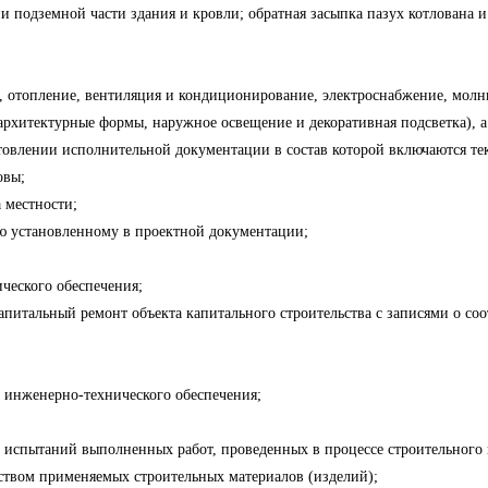
и подземной части здания и кровли; обратная засыпка пазух котлована 
 отопление, вентиляция и кондиционирование, электроснабжение, молн
 архитектурные формы, наружное освещение и декоративная подсветка),
отовлении исполнительной документации в состав которой включаются те
овы;
а местности;
ню установленному в проектной документации;
ического обеспечения;
капитальный ремонт объекта капитального строительства с записями о со
 инженерно-технического обеспечения;
х испытаний выполненных работ, проведенных в процессе строительного 
ством применяемых строительных материалов (изделий);