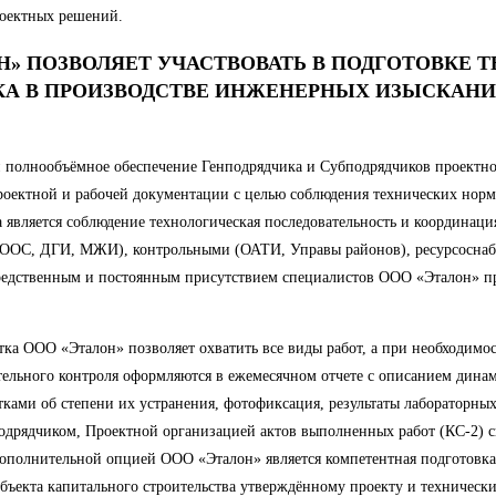
роектных решений.
» ПОЗВОЛЯЕТ УЧАСТВОВАТЬ В ПОДГОТОВКЕ Т
КА В ПРОИЗВОДСТВЕ ИНЖЕНЕРНЫХ ИЗЫСКАН
и полнообъёмное обеспечение Генподрядчика и Субподрядчиков проектн
роектной и рабочей документации с целью соблюдения технических норм
 является соблюдение технологическая последовательность и координаци
ПиООС, ДГИ, МЖИ), контрольными (ОАТИ, Управы районов), ресурсосн
редственным и постоянным присутствием специалистов ООО «Эталон» пр
стка ООО «Эталон» позволяет охватить все виды работ, а при необходим
ительного контроля оформляются в ежемесячном отчете с описанием дин
тками об степени их устранения, фотофиксация, результаты лабораторны
подрядчиком, Проектной организацией актов выполненных работ (КС-2) 
Дополнительной опцией ООО «Эталон» является компетентная подготовка
бъекта капитального строительства утверждённому проекту и технически