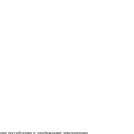
ими российскими и зарубежными девелоперами.