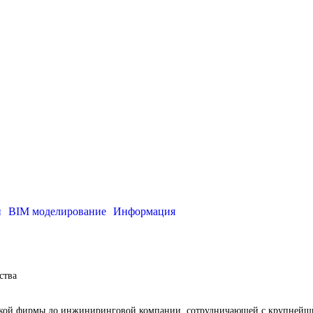
и
BIM моделирование
Информация
ства
ской фирмы до инжиниринговой компании, сотрудничающей с крупнейш