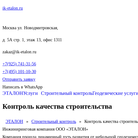
Перейти
ik-etalon.ru
к
содержимому
Москва ул. Новодмитровская,
д. 5А стр. 1, этаж 13, офис 1311
zakaz@ik-etalon.ru
+7(925) 741-31-56
+7(495) 101-10-30
Отправить заявку
Написать в WhatsApp
ЭТАЛОН
Услуги
Строительный контроль
Геодезические услуг
Контроль качества строительства
ЭТАЛОН
»
Строительный контроль
»
Контроль качества строитель
Инжиниринговая компания ООО «ЭТАЛОН»
Компания прошла динамичный путь развития от небольшой геодезиче